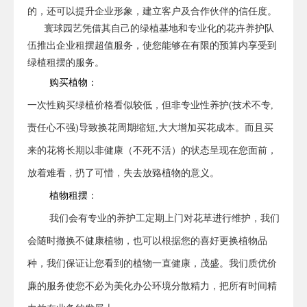
的，还可以提升企业形象，建立客户及合作伙伴的信任度。
寰球园艺凭借其自己的绿植基地和专业化的花卉养护队
伍推出企业租摆超值服务，使您能够在有限的预算内享受到
查看全文
绿植租摆的服务。
购买植物：
一次性购买绿植价格看似较低，但非专业性养护(技术不专,
责任心不强)导致换花周期缩短,大大增加买花成本。而且买
来的花将长期以非健康（不死不活）的状态呈现在您面前，
放着难看，扔了可惜，失去放臵植物的意义。
植物租摆
：
我们会有专业的养护工定期上门对花草进行维护，我们
会随时撤换不健康植物，也可以根据您的喜好更换植物品
种，我们保证让您看到的植物一直健康，茂盛。我们质优价
廉的服务使您不必为美化办公环境分散精力，把所有时间精